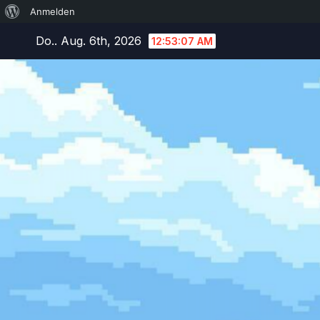
Über
Anmelden
Zum
WordPress
Do.. Aug. 6th, 2026
12:53:08 AM
Inhalt
springen