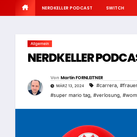
NERDKELLER PODCAST
SWITCH
Allgemein
NERDKELLER PODCAS
Von
Martin FORNLEITNER
#carrera
,
#fraue
MÄRZ 13, 2024
#super mario tag
,
#verlosung
,
#wom