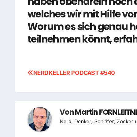
haben obendrein noch e
welches wir mit Hilfe vo
Worum es sich genau ha
teilnehmen könnt, erfahr
Beitragsnavigation
NERDKELLER PODCAST #540
Von
Martin FORNLEITN
Nerd, Denker, Schläfer, Zocker u