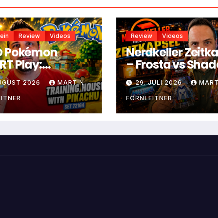
ein
Review
Videos
Review
Videos
O Pokémon
Nerdkeller Zeitk
T Play:
– Frosta vs Sha
ningshaus mit
Weaver
AUGUST 2026
MARTIN
29. JULI 2026
MART
achu
ITNER
FORNLEITNER