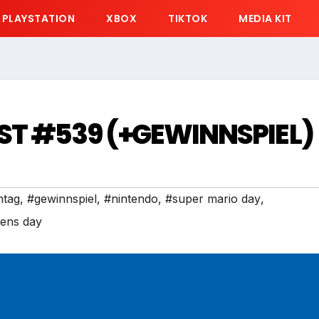
PLAYSTATION
XBOX
TIKTOK
MEDIA KIT
T #539 (+GEWINNSPIEL)
ntag
,
#gewinnspiel
,
#nintendo
,
#super mario day
,
ens day