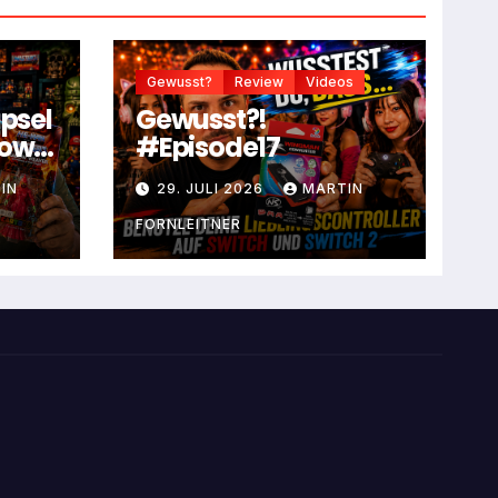
Gewusst?
Review
Videos
apsel
Gewusst?!
dow
#Episode17
IN
29. JULI 2026
MARTIN
FORNLEITNER