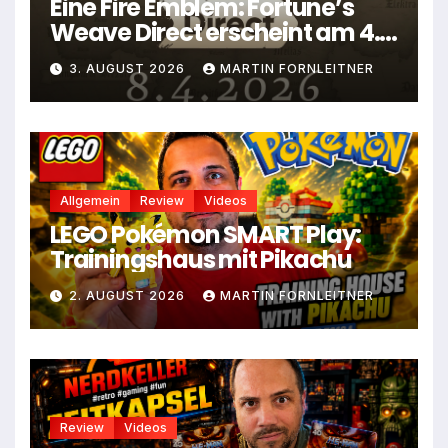
Eine Fire Emblem: Fortune’s
Weave Direct erscheint am 4.
August
3. AUGUST 2026
MARTIN FORNLEITNER
Allgemein
Review
Videos
LEGO Pokémon SMART Play:
Trainingshaus mit Pikachu
2. AUGUST 2026
MARTIN FORNLEITNER
Review
Videos