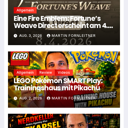
Allgemein
Eine Fire Emblem: Fortune’s
Weave Direct erscheint am 4.
August
AUG. 3, 2026
MARTIN FORNLEITNER
Allgemein
Review
Videos
LEGO Pokémon SMART Play:
Trainingshaus mit Pikachu
AUG. 2, 2026
MARTIN FORNLEITNER