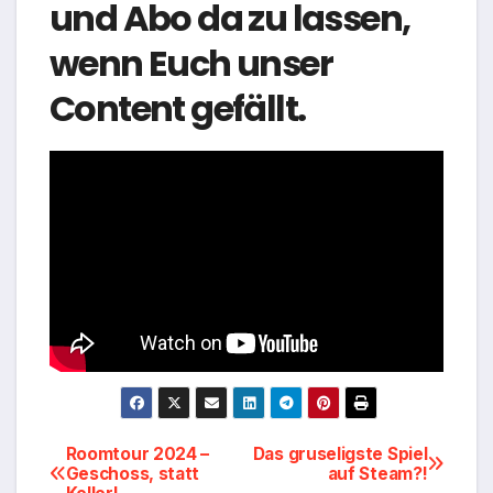
und Abo da zu lassen,
wenn Euch unser
Content gefällt.
Beitragsnavigation
Roomtour 2024 –
Das gruseligste Spiel
Geschoss, statt
auf Steam?!