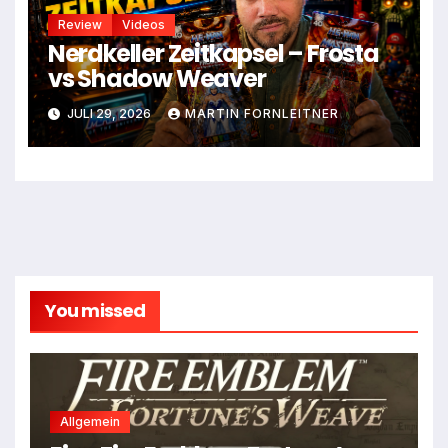
Review
Videos
Nerdkeller Zeitkapsel – Frosta
vs Shadow Weaver
JULI 29, 2026
MARTIN FORNLEITNER
You missed
Allgemein