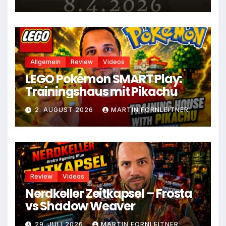
Allgemein
Review
Videos
LEGO Pokémon SMART Play:
Trainingshaus mit Pikachu
2. AUGUST 2026
MARTIN FORNLEITNER
Review
Videos
Nerdkeller Zeitkapsel – Frosta
vs Shadow Weaver
29. JULI 2026
MARTIN FORNLEITNER