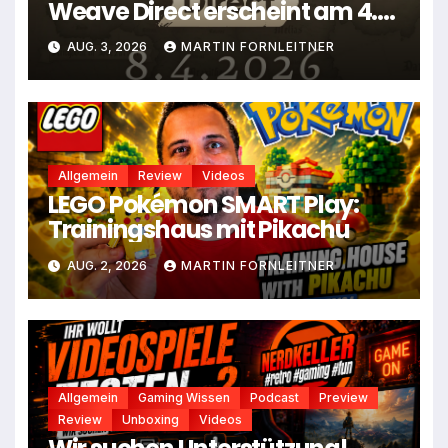
Weave Direct erscheint am 4.
August
AUG. 3, 2026
MARTIN FORNLEITNER
Allgemein
Review
Videos
LEGO Pokémon SMART Play:
Trainingshaus mit Pikachu
AUG. 2, 2026
MARTIN FORNLEITNER
Allgemein
Gaming Wissen
Podcast
Preview
Review
Unboxing
Videos