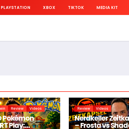
PLAYSTATION
XBOX
TIKTOK
MEDIA KIT
ein
Review
Videos
Review
Videos
O Pokémon
Nerdkeller Zeitk
T Play:
– Frosta vs Sha