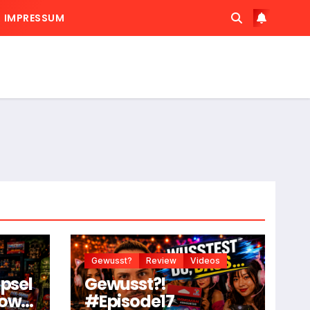
IMPRESSUM
Gewusst?
Review
Videos
apsel
Gewusst?!
dow
#Episode17