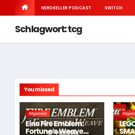
NERDKELLER PODCAST
SWITCH
Schlagwort:
tcg
You missed
Allgemein
Allgem
Eine Fire Emblem:
LEG
Fortune’s Weave
SMAR