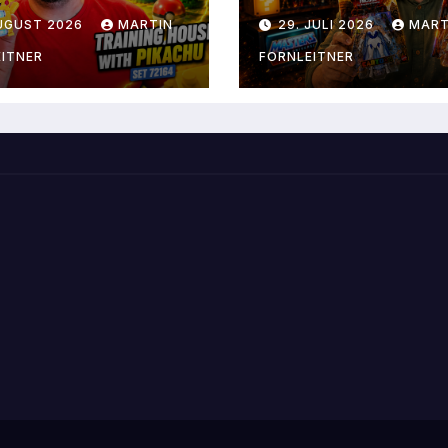
ningshaus mit
Weaver
AUGUST 2026
MARTIN
29. JULI 2026
MART
achu
ITNER
FORNLEITNER