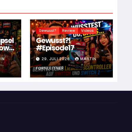
Gewusst?
Review
Videos
apsel
Gewusst?!
dow
#Episode17
IN
29. JULI 2026
MARTIN
FORNLEITNER