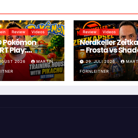
ein
Review
Videos
Review
Videos
O Pokémon
Nerdkeller Zeitk
T Play:
– Frosta vs Sha
ningshaus mit
Weaver
AUGUST 2026
MARTIN
29. JULI 2026
MART
achu
ITNER
FORNLEITNER