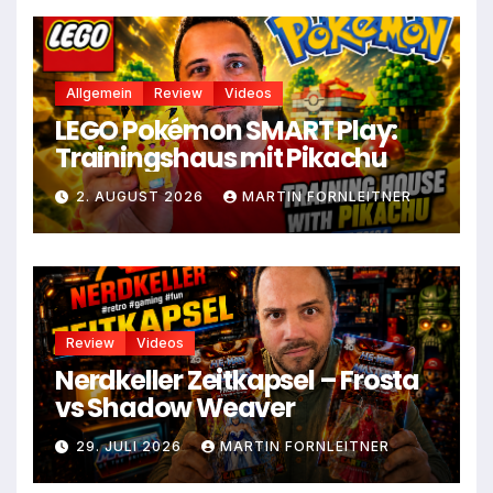
Allgemein
Review
Videos
LEGO Pokémon SMART Play:
Trainingshaus mit Pikachu
2. AUGUST 2026
MARTIN FORNLEITNER
Review
Videos
Nerdkeller Zeitkapsel – Frosta
vs Shadow Weaver
29. JULI 2026
MARTIN FORNLEITNER