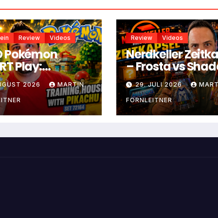
ein
Review
Videos
Review
Videos
O Pokémon
Nerdkeller Zeitk
T Play:
– Frosta vs Sha
ningshaus mit
Weaver
AUGUST 2026
MARTIN
29. JULI 2026
MART
achu
ITNER
FORNLEITNER