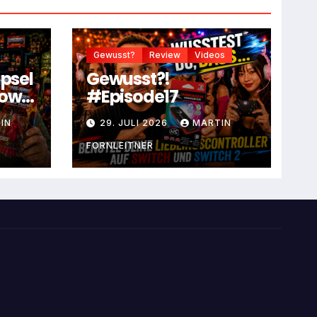
Gewusst?
Review
Videos
apsel
Gewusst?!
dow
#Episode17
IN
29. JULI 2026
MARTIN
FORNLEITNER