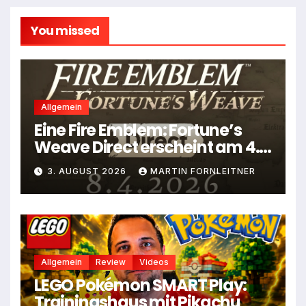
You missed
Allgemein
Eine Fire Emblem: Fortune’s
Weave Direct erscheint am 4.
August
3. AUGUST 2026
MARTIN FORNLEITNER
Allgemein
Review
Videos
LEGO Pokémon SMART Play:
Trainingshaus mit Pikachu