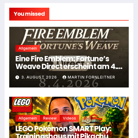
You missed
Allgemein
Eine Fire Emblem: Fortune’s
Weave Direct erscheint am 4.
August
3. AUGUST 2026
MARTIN FORNLEITNER
Allgemein
Review
Videos
LEGO Pokémon SMART Play:
Trainingshaus mit Pikachu