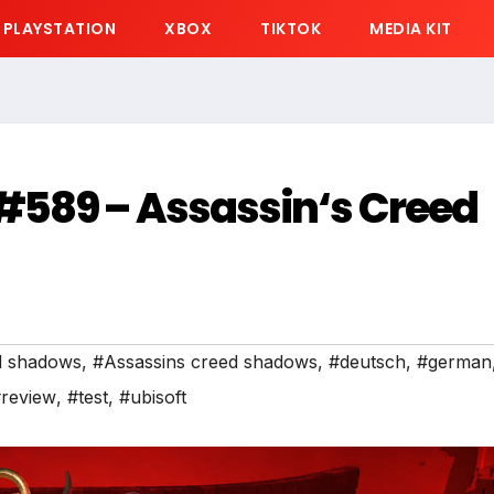
PLAYSTATION
XBOX
TIKTOK
MEDIA KIT
#589 – Assassin‘s Creed
ed shadows
,
#Assassins creed shadows
,
#deutsch
,
#german
review
,
#test
,
#ubisoft