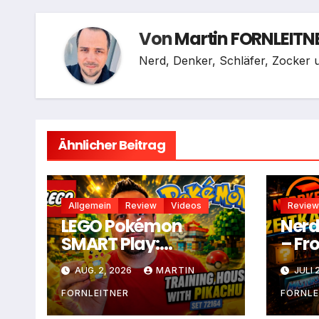
Von
Martin FORNLEITN
Nerd, Denker, Schläfer, Zocker u
Ähnlicher Beitrag
Allgemein
Review
Videos
Review
LEGO Pokémon
Nerd
SMART Play:
– Fr
Trainingshaus mit
Wea
AUG. 2, 2026
MARTIN
JULI 
Pikachu
FORNLEITNER
FORNLE