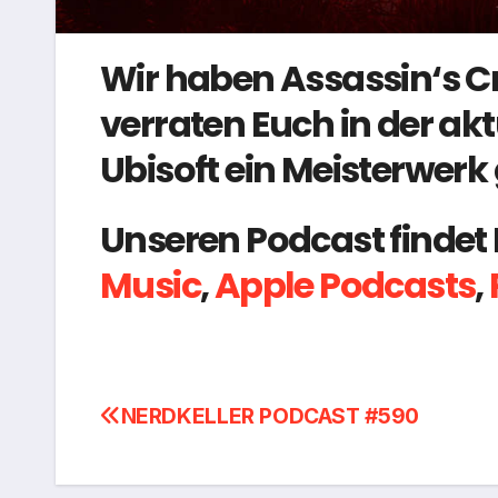
Wir haben Assassin‘s C
verraten Euch in der ak
Ubisoft ein Meisterwerk 
Unseren Podcast findet 
Music
,
Apple Podcasts
,
Beitragsnavigation
NERDKELLER PODCAST #590