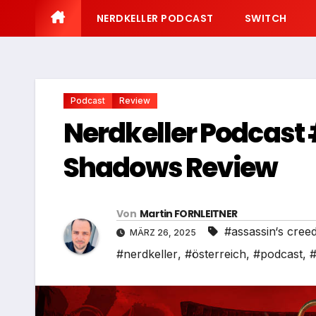
NERDKELLER PODCAST
SWITCH
Podcast
Review
Nerdkeller Podcast 
Shadows Review
Von
Martin FORNLEITNER
#assassin‘s cre
MÄRZ 26, 2025
#nerdkeller
,
#österreich
,
#podcast
,
#