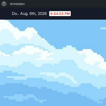
Über
Anmelden
Zum
WordPress
Do.. Aug. 6th, 2026
9:44:04 PM
Inhalt
springen