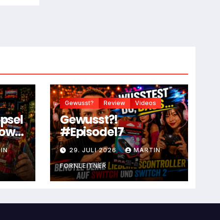
Gewusst?
Review
Videos
apsel
Gewusst?!
dow
#Episode17
IN
29. JULI 2026
MARTIN
FORNLEITNER