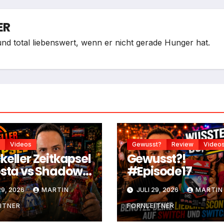
ER
nd total liebenswert, wenn er nicht gerade Hunger hat.
Videos
Gewusst?
Review
Video
keller Zeitkapsel
Gewusst?!
osta vs Shadow
#Episode17
ver
29, 2026
MARTIN
JULI 29, 2026
MARTIN
ITNER
FORNLEITNER